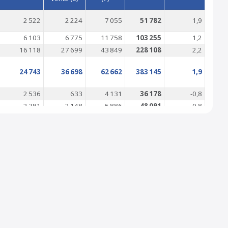
2 522
2 224
7 055
51 782
1,9
6 103
6 775
11 758
103 255
1,2
16 118
27 699
43 849
228 108
2,2
24 743
36 698
62 662
383 145
1,9
2 536
633
4 131
36 178
-0,8
2 381
2 148
5 886
48 091
-0,8
4 917
2 781
10 017
84 269
-0,8
10 913
9 025
18 234
148 694
1,7
2 551
2 693
9 023
71 504
0,3
48
35
641
5 661
2,5
6 706
2 242
9 089
83 379
-1,7