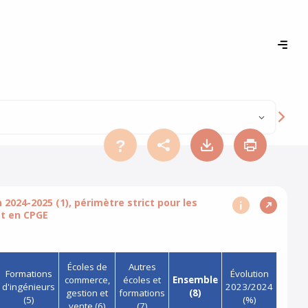
AIDE
PARTAGER (XLSX)
TÉLÉCHARGER L
IMPRIME
2024-2025 (1), périmètre strict pour les
AFFICHER PLUS D
AFFICHER 
et en CPGE
Écoles de
Autres
Formations
Évolution
commerce,
écoles et
Ensemble
d'ingénieurs
2023/2024
gestion et
formations
(8)
(5)
(%)
vente (6)
(7)