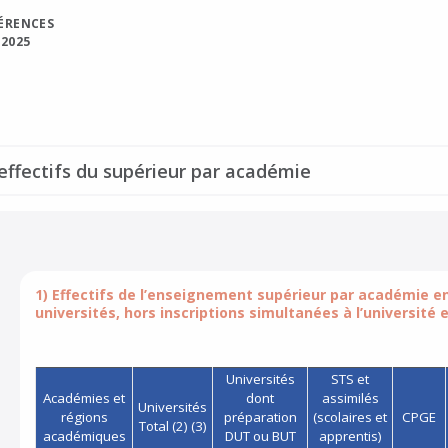
FÉRENCES
 2025
e menu de navigation
 effectifs du supérieur par académie
1) Effectifs de l’enseignement supérieur par académie en 
universités, hors inscriptions simultanées à l’université 
Universités
STS et
Académies et
dont
assimilés
Universités
régions
préparation
(scolaires et
CPGE
Total (2) (3)
académiques
DUT ou BUT
apprentis)